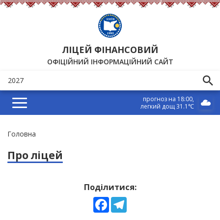
ЛІЦЕЙ ФІНАНСОВИЙ
ОФІЦІЙНИЙ ІНФОРМАЦІЙНИЙ САЙТ
прогноз на 18:00
легкий дощ 31.1℃
Рядок
Головна
навіґації
Про ліцей
Поділитися:
Facebook
Telegram