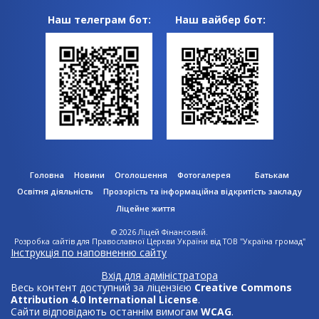
Наш телеграм бот:
Наш вайбер бот:
Головна
Новини
Оголошення
Фотогалерея
Батькам
Освітня діяльність
Прозорість та інформаційна відкритість закладу
Ліцейне життя
© 2026
Ліцей Фінансовий
.
Розробка сайтів для Православної Церкви України від
ТОВ "Україна громад"
Інструкція по наповненню сайту
Вхід для адміністратора
Весь контент доступний за ліцензією
Creative Commons
Attribution 4.0 International License
.
Сайти відповідають останнім вимогам
WCAG
.