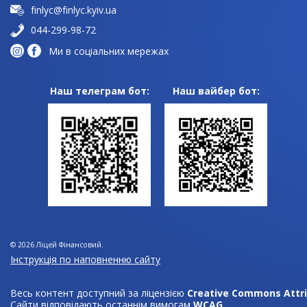
finlyc@finlyc.kyiv.ua
044-299-98-72
Ми в соціальних мережах
Наш телеграм бот:
Наш вайбер бот:
© 2026
Ліцей Фінансовий
.
Інструкція по наповненню сайту
Весь контент доступний за ліцензією
Creative Commons Attrib
Сайти відповідають останнім вимогам
WCAG
.